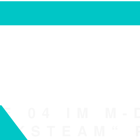
E 04 IM M-
ERKSTEAM“ 