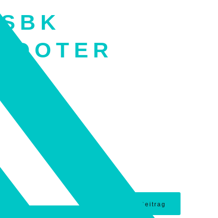
„SBK
COOTER
Nächster Beitrag