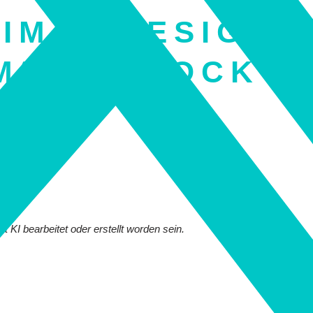
 IM M-DESIGN 
M“ PADDOCK S
erbike WM-Team
t KI bearbeitet oder erstellt worden sein.