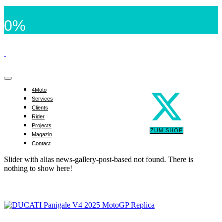
0%
4Moto
Services
Clients
Rider
Projects
ZUM SHOP
Magazin
Contact
Slider with alias news-gallery-post-based not found.
There is
nothing to show here!
DUCATI Panigale V4 2025 MotoGP Replica