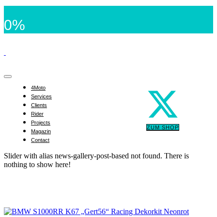
0%
4Moto
Services
Clients
Rider
Projects
ZUM SHOP
Magazin
Contact
Slider with alias news-gallery-post-based not found.
There is
nothing to show here!
BMW S1000RR K67 „Gert56“ Racing Dekorkit
Neonrot