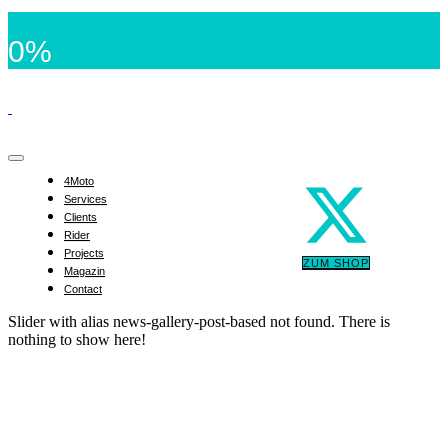
0%
4Moto
Services
Clients
Rider
Projects
ZUM SHOP
Magazin
Contact
Slider with alias news-gallery-post-based not found.
There is
nothing to show here!
YAMAHA R1 EWC „WRP by Penz13.com“ Sai
2019