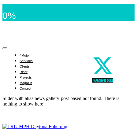
0%
4Moto
Services
Clients
Rider
Projects
ZUM SHOP
Magazin
Contact
Slider with alias news-gallery-post-based not found.
There is
nothing to show here!
TRIUMPH Daytona Folierung