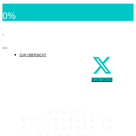
0%
ZUR ÜBERSICHT
ZUM SHOP
DUCATI
MULTISTRADA V4
FOLIENDEKOR IN
WEISS ROT