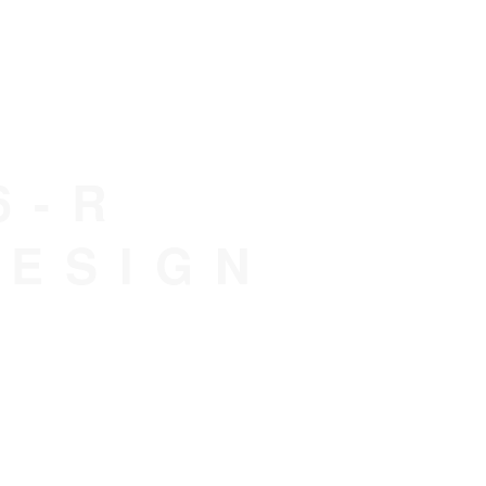
6-R
DESIGN