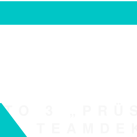
TO 3 „PRÜ
21“ TEAMDE