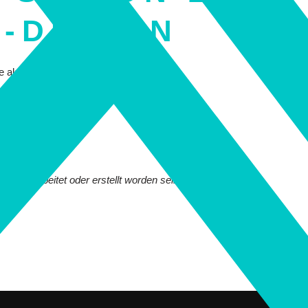
-DESIGN
lie als passgenaues Fullbodydekor
kelten Template erstellt
t KI bearbeitet oder erstellt worden sein.