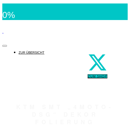
0%
ZUR ÜBERSICHT
ZUM SHOP
KTM SMT „4MOTO-
DSG“ DEKOR
FOLIERUNG