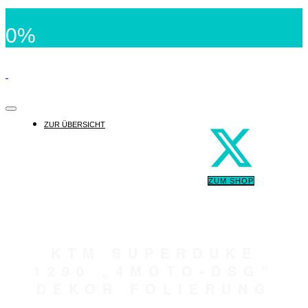
0%
ZUR ÜBERSICHT
ZUM SHOP
KTM SUPERDUKE
1290 „4MOTO-DSG“
DEKOR FOLIERUNG