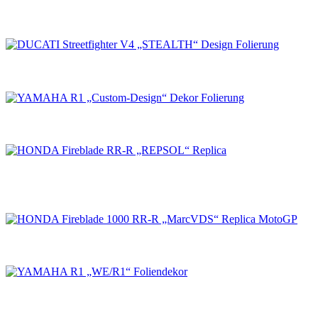
DUCATI Streetfighter V4 „STEALTH“ Design
Folierung
YAMAHA R1 „Custom-Design“ Dekor Folierung
HONDA Fireblade RR-R „REPSOL“ Replica
HONDA Fireblade 1000 RR-R „MarcVDS“
Replica MotoGP
YAMAHA R1 „WE/R1“ Foliendekor
YAMAHA R1 (RN22) „MotoGP-Replica“