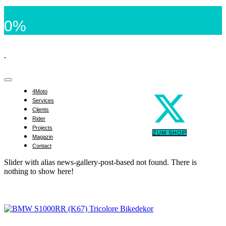
0%
4Moto
Services
Clients
Rider
Projects
ZUM SHOP
Magazin
Contact
Slider with alias news-gallery-post-based not found.
There is
nothing to show here!
BMW S1000RR (K67) Tricolore Bikedekor