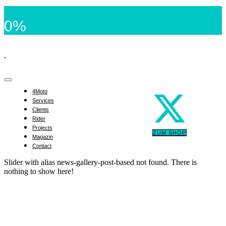
0%
4Moto
Services
Clients
Rider
Projects
ZUM SHOP
Magazin
Contact
Slider with alias news-gallery-post-based not found.
There is
nothing to show here!
KTM Freudenberg