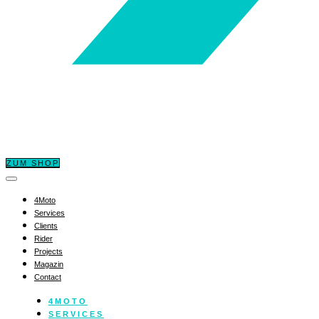
ZUM SHOP
4Moto
Services
Clients
Rider
Projects
Magazin
Contact
4MOTO
SERVICES