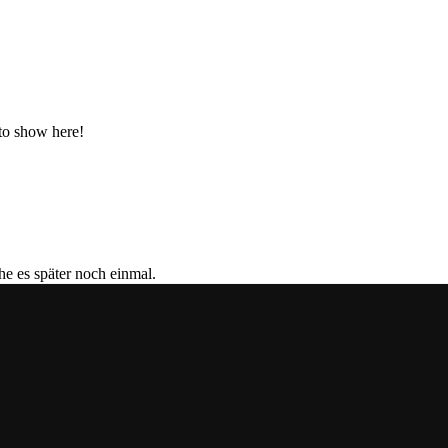
 to show here!
gn“ Folierung
che es später noch einmal.