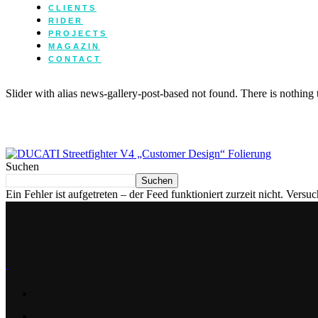
CLIENTS
RIDER
PROJECTS
MAGAZIN
CONTACT
Slider with alias news-gallery-post-based not found.
There is nothing
DUCATI Streetfighter V4 „Customer Desi
Suchen
Suchen
Ein Fehler ist aufgetreten – der Feed funktioniert zurzeit nicht. Versu