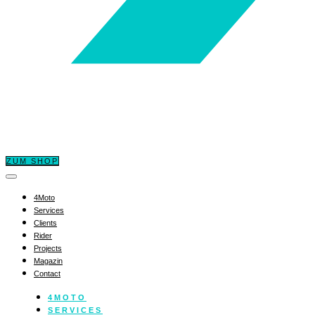
ZUM SHOP
4Moto
Services
Clients
Rider
Projects
Magazin
Contact
4MOTO
SERVICES