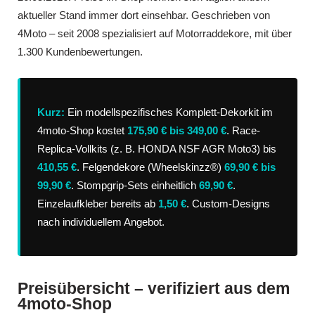
aktueller Stand immer dort einsehbar. Geschrieben von
4Moto – seit 2008 spezialisiert auf Motorraddekore, mit über
1.300 Kundenbewertungen.
Kurz:
Ein modellspezifisches Komplett-Dekorkit im
4moto-Shop kostet
175,90 € bis 349,00 €
. Race-
Replica-Vollkits (z. B. HONDA NSF AGR Moto3) bis
410,55 €
. Felgendekore (Wheelskinzz®)
69,90 € bis
99,90 €
. Stompgrip-Sets einheitlich
69,90 €
.
Einzelaufkleber bereits ab
1,50 €
. Custom-Designs
nach individuellem Angebot.
Preisübersicht – verifiziert aus dem
4moto-Shop