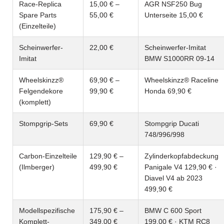
Race-Replica
15,00 € –
AGR NSF250 Bug
Spare Parts
55,00 €
Unterseite 15,00 €
(Einzelteile)
Scheinwerfer-
22,00 €
Scheinwerfer-Imitat
Imitat
BMW S1000RR 09-14
Wheelskinzz®
69,90 € –
Wheelskinzz® Raceline
Felgendekore
99,90 €
Honda 69,90 €
(komplett)
Stompgrip-Sets
69,90 €
Stompgrip Ducati
748/996/998
Carbon-Einzelteile
129,90 € –
Zylinderkopfabdeckung
(Ilmberger)
499,90 €
Panigale V4 129,90 € ·
Diavel V4 ab 2023
499,90 €
Modellspezifische
175,90 € –
BMW C 600 Sport
Komplett-
349,00 €
199,00 € · KTM RC8