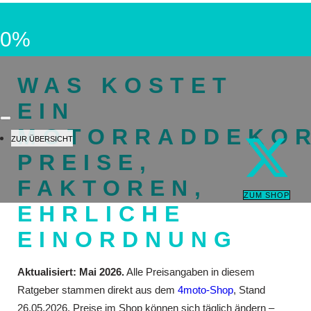
0%
WAS KOSTET
EIN
MOTORRADDEKO
ZUR ÜBERSICHT
PREISE,
FAKTOREN,
ZUM SHOP
EHRLICHE
EINORDNUNG
Aktualisiert: Mai 2026.
Alle Preisangaben in diesem
Ratgeber stammen direkt aus dem
4moto-Shop
, Stand
26.05.2026. Preise im Shop können sich täglich ändern –