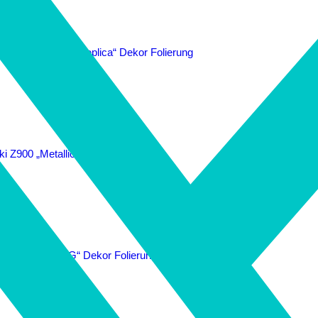
 „Metallic“ Dekor Folierung
moto-DSG“ Dekor Folierung
stomer-DSG“ Dekor Folierung