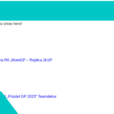
 to show here!
„MotoGP – Replica 2k19“
Prüstel GP 2019“ Teamdekor
REPSOL Replica“ Dekor Folierung