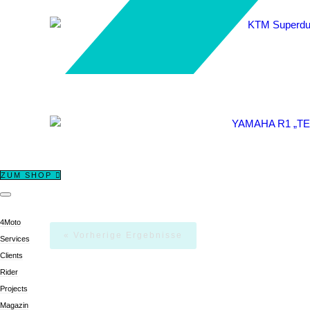
YAMAHA R1 „TECH3 – J
ZUM SHOP
4Moto
« Vorherige Ergebnisse
Services
Clients
Rider
Projects
Magazin