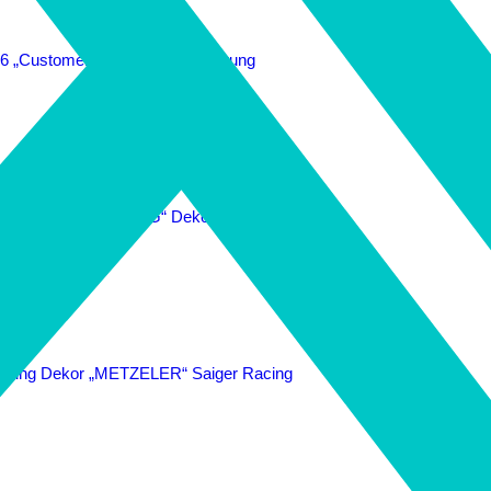
 1260 „4moto-DSG“ Dekor Folierung
Dekor „METZELER“ Saiger Racing
90 „4moto-DSG“ Dekor Folierung