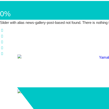
0%
Slider with alias news-gallery-post-based not found.
There is nothing
Yamaha R6 
KTM Moto 3 „
HONDA CBR1000RR „