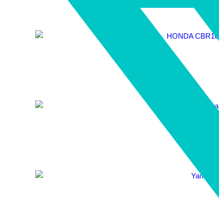
Kawasaki Z900
Yamaha R1 „4
Yamaha R6 „Cu