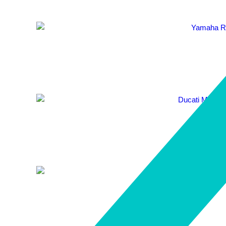
Ducati Multistrada
YAMAHA R1 Racing 
KTM Superduke 12